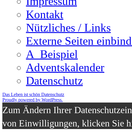
Impressum
Kontakt
Nützliches / Links
Externe Seiten einbin
A_Beispiel
Adventskalender
Datenschutz
Das Leben ist schön
Datenschutz
Proudly powered by WordPress.
Zum Ändern Ihrer Datenschutzeins
von Einwilligungen, klicken Sie h